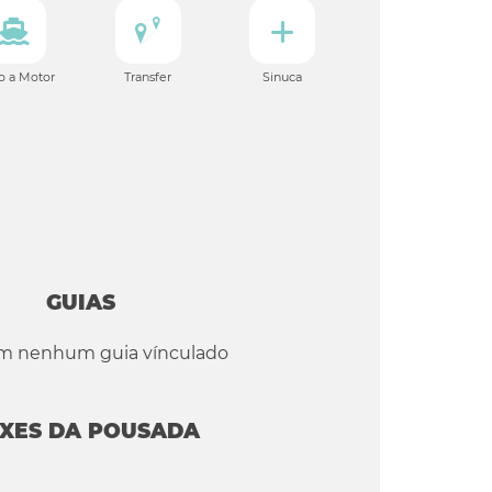
o a Motor
Transfer
Sinuca
GUIAS
em nenhum guia vínculado
IXES DA POUSADA