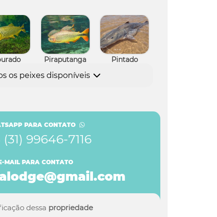
urado
Piraputanga
Pintado
os os peixes disponíveis
achara
Piau
TSAPP PARA CONTATO
 (31) 99646-7116
E-MAIL PARA CONTATO
balodge@gmail.com
ificação dessa
propriedade