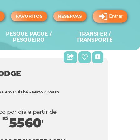
FAVORITOS
RESERVAS
Entrar
PESQUE PAGUE /
TRANSFER /
PESQUEIRO
TRANSPORTE
LODGE
va em Cuiabá - Mato Grosso
ço por dia
a partir de
5560
,