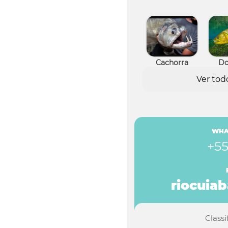
Cachorra
Do
Ver tod
Pacu
C
WHA
+55
riocuia
Class