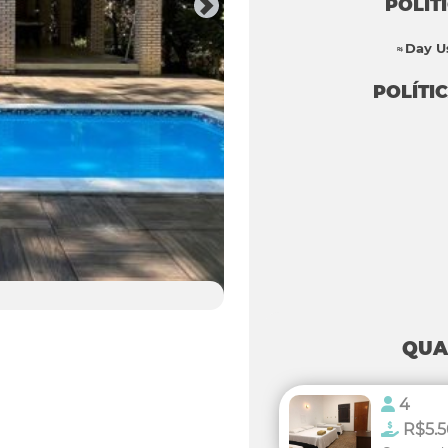
POLÍT
Day U
POLÍTI
QUA
4
R$5.5