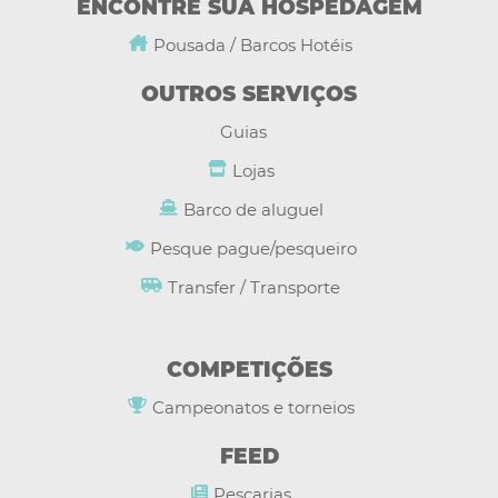
ENCONTRE SUA HOSPEDAGEM
Pousada / Barcos Hotéis
Selecione a categoria do torneio
OUTROS SERVIÇOS
FILTRAR POR LOCALIZAÇÃO
Guias
País
Lojas
Selecione um país da lista
LIMPAR FILTROS
APLICAR FILTROS
Barco de aluguel
Estado/Distrito
Pesque pague/pesqueiro
Selecione seu estado/distrito
Transfer / Transporte
Cidade
Selecione a cidade
COMPETIÇÕES
Campeonatos e torneios
LIMPAR
FEED
Pescarias