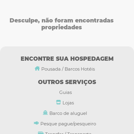
Cidade
Ver resultados
em lista
Selecione a cidade
LIMPAR
Desculpe, não foram encontradas
Ver resultados
no mapa
propriedades
ENCONTRE SUA HOSPEDAGEM
Pousada / Barcos Hotéis
OUTROS SERVIÇOS
Guias
Lojas
Barco de aluguel
Pesque pague/pesqueiro