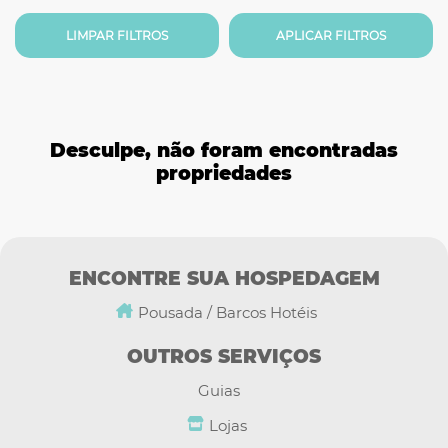
RESULTADOS PRÓXIMOS DE MIM
Rio
Selecione uma cidade
Distância
LIMPAR FILTROS
APLICAR FILTROS
Lago
Ver resultados
em lista
Desculpe, não foram encontradas
Ver resultados
no mapa
Mar
propriedades
Mangue
ENCONTRE SUA HOSPEDAGEM
Pousada / Barcos Hotéis
OUTROS SERVIÇOS
Guias
Lojas